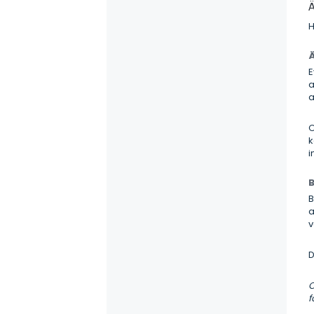
Ä
H
Ä
E
a
a
O
k
i
B
B
a
v
D
O
f