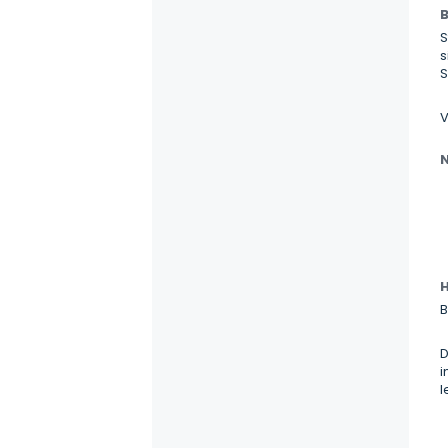
B
S
s
S
V
N
H
B
D
i
l