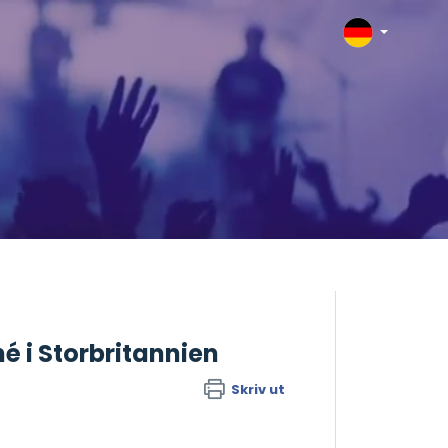
é i Storbritannien
Skriv ut