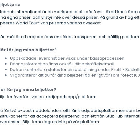
iljettpris
tubHub International är en marknadsplats där fans säkert kan köpa och 
ina egna priser, och vi styr inte över dessa priser. På grund av hög ef
pheres World Tour* kan priserna variera avsevärt.
årt mål är att erbjuda fans en säker, transparent och pålitlig plattform 
är får jag mina biljetter?
Uppskattade leveranstider visas under kassaprocessen.
Denna information finns också i ditt bekräftelsemail.
Du kan kontrollera status för din beställning under Profil > Beställn
Vi garanterar att du får dina biljetter i tid enligt vår FanProtect 10
ur får jag mina biljetter?
iljetter överförs via en tredjepartsapp/plattform.
u får två e-postmeddelanden: ett från tredjepartsplattformen som b
nstruktioner för att acceptera biljetterna, och ett från StubHub Intern
everansen. Biljetterna lagras inte på vår plattform.