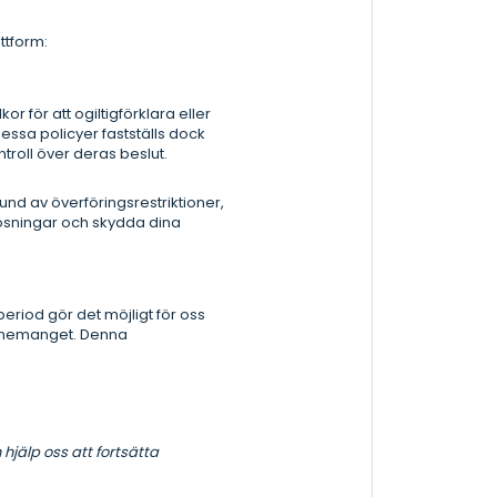
ttform:
r för att ogiltigförklara eller
Dessa policyer fastställs dock
roll över deras beslut.
d av överföringsrestriktioner,
lösningar och skydda dina
eriod gör det möjligt för oss
 evenemanget. Denna
jälp oss att fortsätta