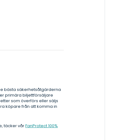
der de bästa säkerhetsåtgärderna
er primära biljettförsäljare
ljetter som överförs eller säljs
våra köpare från att komma in
e, täcker vår
FanProtect 100%