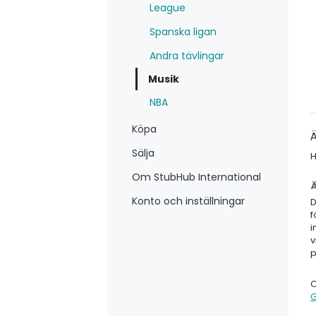
League
Spanska ligan
Andra tävlingar
Musik
NBA
Köpa
Ä
Sälja
H
Om StubHub International
Ä
Konto och inställningar
D
f
i
v
p
O
G