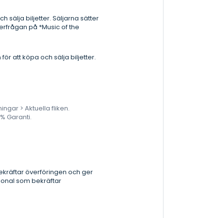
sälja biljetter. Säljarna sätter
terfrågan på *Music of the
för att köpa och sälja biljetter.
ingar > Aktuella fliken.
0% Garanti.
ekräftar överföringen och ger
ational som bekräftar