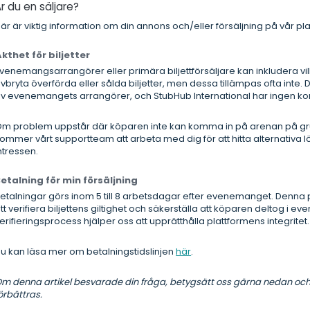
r du en säljare?
är är viktig information om din annons och/eller försäljning på vår pla
kthet för biljetter
venemangsarrangörer eller primära biljettförsäljare kan inkludera villko
vbryta överförda eller sålda biljetter, men dessa tillämpas ofta inte. 
v evenemangets arrangörer, och StubHub International har ingen kont
m problem uppstår där köparen inte kan komma in på arenan på grun
ommer vårt supportteam att arbeta med dig för att hitta alternativa 
ntressen.
etalning för min försäljning
etalningar görs inom 5 till 8 arbetsdagar efter evenemanget. Denna p
tt verifiera biljettens giltighet och säkerställa att köparen deltog i
erifieringsprocess hjälper oss att upprätthålla plattformens integritet.
u kan läsa mer om betalningstidslinjen
här
.
m denna artikel besvarade din fråga, betygsätt oss gärna nedan och h
örbättras.