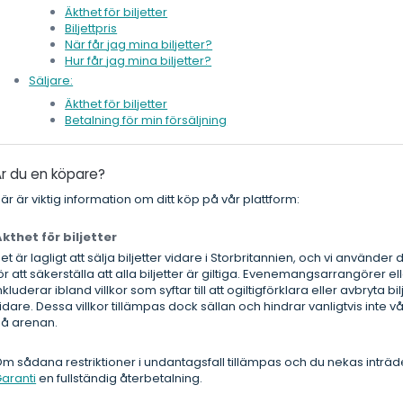
Äkthet för biljetter
Biljettpris
När får jag mina biljetter?
Hur får jag mina biljetter?
Säljare:
Äkthet för biljetter
Betalning för min försäljning
r du en köpare?
är är viktig information om ditt köp på vår plattform:
kthet för biljetter
et är lagligt att sälja biljetter vidare i Storbritannien, och vi använ
ör att säkerställa att alla biljetter är giltiga. Evenemangsarrangörer ell
nkluderar ibland villkor som syftar till att ogiltigförklara eller avbryta bi
idare. Dessa villkor tillämpas dock sällan och hindrar vanligtvis inte 
å arenan.
m sådana restriktioner i undantagsfall tillämpas och du nekas inträd
aranti
en fullständig återbetalning.