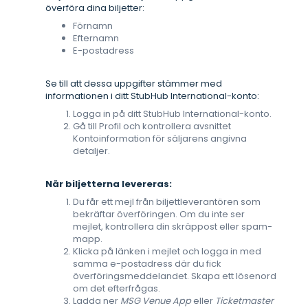
överföra dina biljetter:
Förnamn
Efternamn
E-postadress
Se till att dessa uppgifter stämmer med
informationen i ditt StubHub International-konto:
Logga in på ditt StubHub International-konto.
Gå till Profil och kontrollera avsnittet
Kontoinformation för säljarens angivna
detaljer.
När biljetterna levereras:
Du får ett mejl från biljettleverantören som
bekräftar överföringen. Om du inte ser
mejlet, kontrollera din skräppost eller spam-
mapp.
Klicka på länken i mejlet och logga in med
samma e-postadress där du fick
överföringsmeddelandet. Skapa ett lösenord
om det efterfrågas.
Ladda ner
MSG Venue App
eller
Ticketmaster