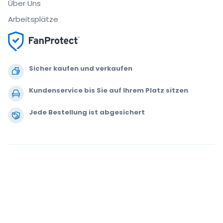
Über Uns
Arbeitsplätze
Sicher kaufen und verkaufen
Kundenservice bis Sie auf Ihrem Platz sitzen
Jede Bestellung ist abgesichert
.
.
.
.
© 2000-2021 StubHub. Alle Rechte vorbehalten. Mit der Benutzung der
Website akzeptieren Sie unsere
Allgemeinen Geschäftsbedingungen,
Datenschutzerklärung und Erklärung zur Verwendung von Cookies.
Sie