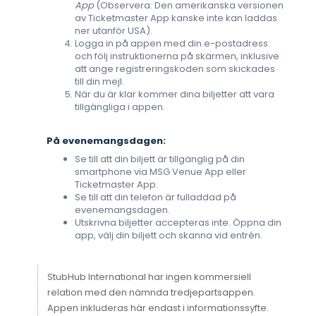
App
(Observera: Den amerikanska versionen
av Ticketmaster App kanske inte kan laddas
ner utanför USA).
Logga in på appen med din e-postadress
och följ instruktionerna på skärmen, inklusive
att ange registreringskoden som skickades
till din mejl.
När du är klar kommer dina biljetter att vara
tillgängliga i appen.
På evenemangsdagen:
Se till att din biljett är tillgänglig på din
smartphone via MSG Venue App eller
Ticketmaster App.
Se till att din telefon är fulladdad på
evenemangsdagen.
Utskrivna biljetter accepteras inte. Öppna din
app, välj din biljett och skanna vid entrén.
StubHub International har ingen kommersiell
relation med den nämnda tredjepartsappen.
Appen inkluderas här endast i informationssyfte.