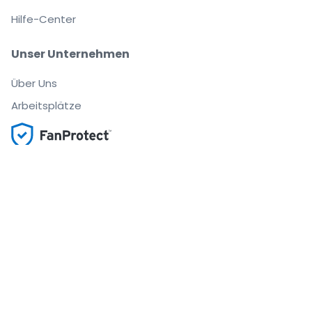
Hilfe-Center
Unser Unternehmen
Über Uns
Arbeitsplätze
Sicher kaufen und verkaufen
Kundenservice bis Sie auf Ihrem Platz sitzen
Jede Bestellung ist abgesichert
.
.