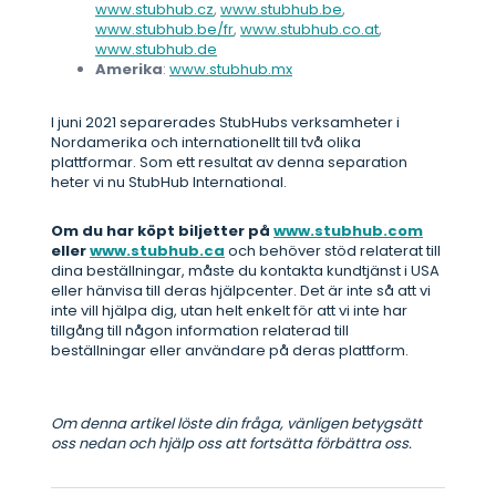
www.stubhub.cz
,
www.stubhub.be
,
www.stubhub.be/fr
,
www.stubhub.co.at
,
www.stubhub.de
Amerika
:
www.stubhub.mx
I juni 2021 separerades StubHubs verksamheter i
Nordamerika och internationellt till två olika
plattformar. Som ett resultat av denna separation
heter vi nu StubHub International.
Om du har köpt biljetter på
www.stubhub.com
eller
www.stubhub.ca
och behöver stöd relaterat till
dina beställningar, måste du kontakta kundtjänst i USA
eller hänvisa till deras hjälpcenter. Det är inte så att vi
inte vill hjälpa dig, utan helt enkelt för att vi inte har
tillgång till någon information relaterad till
beställningar eller användare på deras plattform.
Om denna artikel löste din fråga, vänligen betygsätt
oss nedan och hjälp oss att fortsätta förbättra oss.