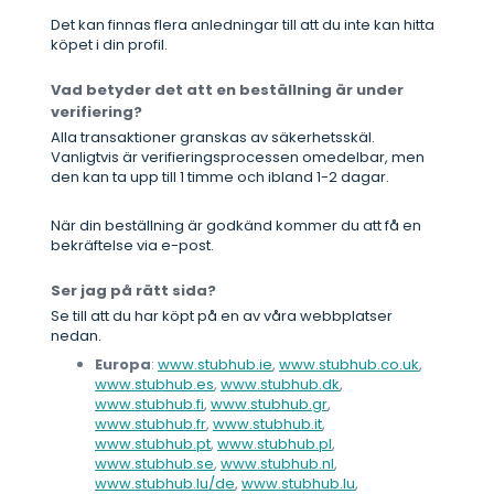
Det kan finnas flera anledningar till att du inte kan hitta
köpet i din profil.
Vad betyder det att en beställning är under
verifiering?
Alla transaktioner granskas av säkerhetsskäl.
Vanligtvis är verifieringsprocessen omedelbar, men
den kan ta upp till 1 timme och ibland 1-2 dagar.
När din beställning är godkänd kommer du att få en
bekräftelse via e-post.
Ser jag på rätt sida?
Se till att du har köpt på en av våra webbplatser
nedan.
Europa
:
www.stubhub.ie
,
www.stubhub.co.uk
,
www.stubhub.es
,
www.stubhub.dk
,
www.stubhub.fi
,
www.stubhub.gr
,
www.stubhub.fr
,
www.stubhub.it
,
www.stubhub.pt
,
www.stubhub.pl
,
www.stubhub.se
,
www.stubhub.nl
,
www.stubhub.lu/de
,
www.stubhub.lu
,