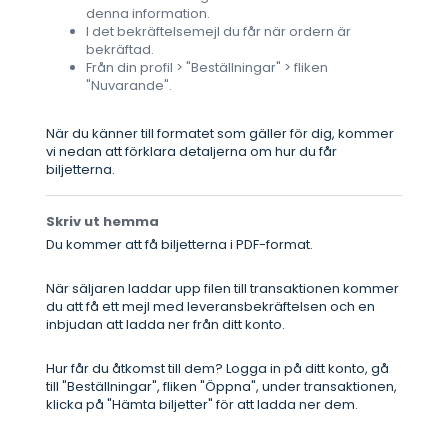
denna information.
I det bekräftelsemejl du får när ordern är
bekräftad.
Från din profil > "Beställningar" > fliken
"Nuvarande".
När du känner till formatet som gäller för dig, kommer
vi nedan att förklara detaljerna om hur du får
biljetterna.
Skriv ut hemma
Du kommer att få biljetterna i PDF-format.
När säljaren laddar upp filen till transaktionen kommer
du att få ett mejl med leveransbekräftelsen och en
inbjudan att ladda ner från ditt konto.
Hur får du åtkomst till dem? Logga in på ditt konto, gå
till "Beställningar", fliken "Öppna", under transaktionen,
klicka på "Hämta biljetter" för att ladda ner dem.