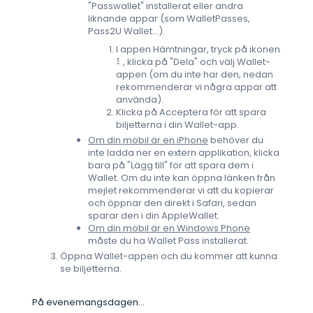
"Passwallet" installerat eller andra
liknande appar (som WalletPasses,
Pass2U Wallet...).
I appen Hämtningar, tryck på ikonen
⠇, klicka på "Dela" och välj Wallet-
appen (om du inte har den, nedan
rekommenderar vi några appar att
använda).
Klicka på Acceptera för att spara
biljetterna i din Wallet-app.
Om din mobil är en iPhone
behöver du
inte ladda ner en extern applikation, klicka
bara på "Lägg till" för att spara dem i
Wallet. Om du inte kan öppna länken från
mejlet rekommenderar vi att du kopierar
och öppnar den direkt i Safari, sedan
sparar den i din AppleWallet.
Om din mobil är en Windows Phone
måste du ha Wallet Pass installerat.
Öppna Wallet-appen och du kommer att kunna
se biljetterna.
På evenemangsdagen...