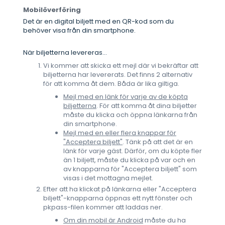
Mobilöverföring
Det är en digital biljett med en QR-kod som du
behöver visa från din smartphone.
När biljetterna levereras...
Vi kommer att skicka ett mejl där vi bekräftar att
biljetterna har levererats. Det finns 2 alternativ
för att komma åt dem. Båda är lika giltiga.
Mejl med en länk för varje av de köpta
biljetterna
. För att komma åt dina biljetter
måste du klicka och öppna länkarna från
din smartphone.
Mejl med en eller flera knappar för
"Acceptera biljett"
. Tänk på att det är en
länk för varje gäst. Därför, om du köpte fler
än 1 biljett, måste du klicka på var och en
av knapparna för "Acceptera biljett" som
visas i det mottagna mejlet.
Efter att ha klickat på länkarna eller "Acceptera
biljett"-knapparna öppnas ett nytt fönster och
pkpass-filen kommer att laddas ner.
Om din mobil är Android
måste du ha