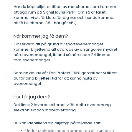
Har du köpt biljetter till en av matcherna som kommer
att äga rum på
? Om så är fallet
Signal Iduna Park
kommer vi att förklara för dig när och hur du kommer
att få biljetterna. Så... här går vi! ;)
När kommer jag få dem?
Observera att på grund av sportevenemanget
kommer biljetterna att utfärdas av arrangören mycket
nära evenemanget, ibland så nära som 24 timmar
före evenemanget.
Som en del av vår Fan Protect 100% garanti ser vi till att
du får dina biljetter i tid för att kunna njuta av
evenemanget.
Hur får jag dem?
Det finns 2 leveransalternativ för detta evenemang:
elektroniskt och mobilöverföring.
Du kan identifiera din biljettyp på följande sätt:
Under utcheckningen kommer du att kunna se