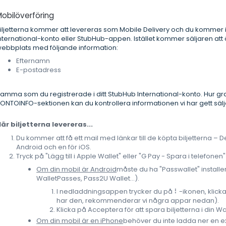
obilöverföring
iljetterna kommer att levereras som Mobile Delivery och du kommer i
nternational-konto eller StubHub-appen. Istället kommer säljaren a
ebbplats med följande information:
Efternamn
E-postadress
amma som du registrerade i ditt StubHub International-konto. Hur grans
ONTOINFO-sektionen kan du kontrollera informationen vi har gett sälj
är biljetterna levereras...
Du kommer att få ett mail med länkar till de köpta biljetterna – D
Android och en för iOS.
Tryck på "Lägg till i Apple Wallet" eller "G Pay - Spara i telefone
Om din mobil är Android
måste du ha "Passwallet" install
WalletPasses, Pass2U Wallet...).
I nedladdningsappen trycker du på ⠇-ikonen, klicka
har den, rekommenderar vi några appar nedan).
Klicka på Acceptera för att spara biljetterna i din W
Om din mobil är en iPhone
behöver du inte ladda ner en e