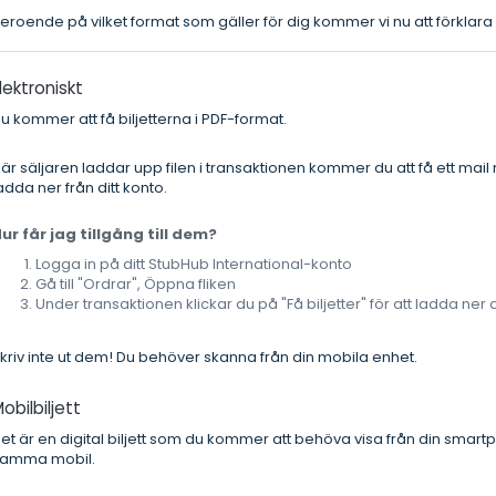
eroende på vilket format som gäller för dig kommer vi nu att förklara 
lektroniskt
u kommer att få biljetterna i PDF-format.
är säljaren laddar upp filen i transaktionen kommer du att få ett mai
adda ner från ditt konto.
ur får jag tillgång till dem?
Logga in på ditt StubHub International-konto
Gå till "Ordrar", Öppna fliken
Under transaktionen klickar du på "Få biljetter" för att ladda ner
kriv inte ut dem! Du behöver skanna från din mobila enhet.
obilbiljett
et är en digital biljett som du kommer att behöva visa från din smart
amma mobil.