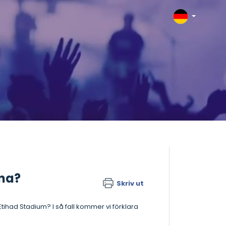
rna?
Skriv ut
tihad Stadium? I så fall kommer vi förklara