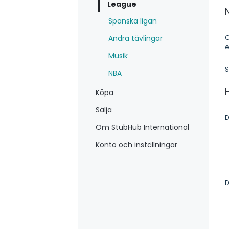
League
Spanska ligan
O
Andra tävlingar
e
Musik
S
NBA
Köpa
Sälja
D
Om StubHub International
Konto och inställningar
D