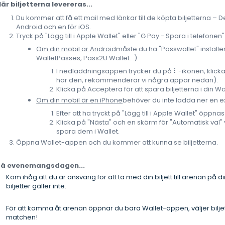
är biljetterna levereras...
Du kommer att få ett mail med länkar till de köpta biljetterna – D
Android och en för iOS.
Tryck på "Lägg till i Apple Wallet" eller "G Pay - Spara i telefone
Om din mobil är Android
måste du ha "Passwallet" install
WalletPasses, Pass2U Wallet...).
I nedladdningsappen trycker du på ⠇-ikonen, klicka
har den, rekommenderar vi några appar nedan).
Klicka på Acceptera för att spara biljetterna i din W
Om din mobil är en iPhone
behöver du inte ladda ner en e
Efter att ha tryckt på "Lägg till i Apple Wallet" öppn
Klicka på "Nästa" och en skärm för "Automatisk val" vi
spara dem i Wallet.
Öppna Wallet-appen och du kommer att kunna se biljetterna.
På evenemangsdagen...
Kom ihåg att du är ansvarig för att ta med din biljett till arenan på d
biljetter gäller inte.
För att komma åt arenan öppnar du bara Wallet-appen, väljer biljet
matchen!