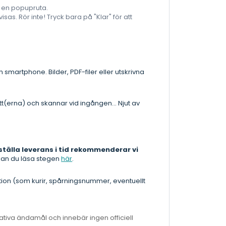
as en popupruta.
sas. Rör inte! Tryck bara på "Klar" för att
in smartphone. Bilder, PDF-filer eller utskrivna
t(erna) och skannar vid ingången... Njut av
ställa leverans i tid rekommenderar vi
kan du läsa stegen
här
.
tion (som kurir, spårningsnummer, eventuellt
mativa ändamål och innebär ingen officiell