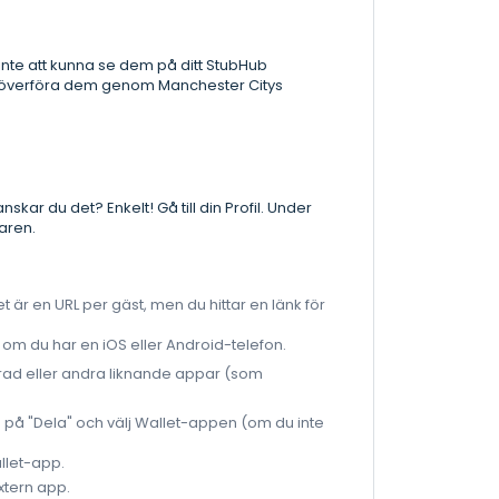
nte att kunna se dem på ditt StubHub
tt överföra dem genom Manchester Citys
kar du det? Enkelt! Gå till din Profil. Under
aren.
et är en URL per gäst, men du hittar en länk för
n" om du har en iOS eller Android-telefon.
erad eller andra liknande appar (som
 på "Dela" och välj Wallet-appen (om du inte
allet-app.
xtern app.