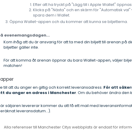
Efter att ha tryckt på "Lägg till i Apple Wallet" öppn
Klicka på "Nästa" och en skärm för "Automatisk val" vi
spara dem i Wallet.
Öppna Wallet-appen och du kommer att kunna se biljetterna.
På evenemangsdagen...
Kom ihåg att du är ansvarig för att ta med din biljett till arenan på d
biljetter gäller inte.
För att komma åt arenan öppnar du bara Wallet-appen, väljer biljet
matchen!
Papper
e till att du anger en giltig och korrekt leveransadress.
För att säker
tt du anger en adress i Manchester
. Om du behöver ändra den 
är säljaren levererar kommer du att få ett mail med leveransinforma
eräknat leveransdatum...).
Alla referenser till Manchester Citys webbplats är endast för infor