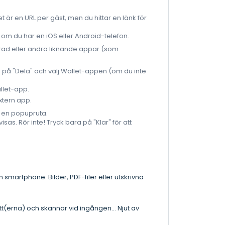
et är en URL per gäst, men du hittar en länk för
n" om du har en iOS eller Android-telefon.
erad eller andra liknande appar (som
 på "Dela" och välj Wallet-appen (om du inte
allet-app.
xtern app.
as en popupruta.
sas. Rör inte! Tryck bara på "Klar" för att
in smartphone. Bilder, PDF-filer eller utskrivna
t(erna) och skannar vid ingången... Njut av