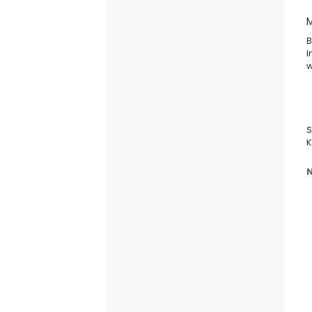
M
B
I
w
S
K
N