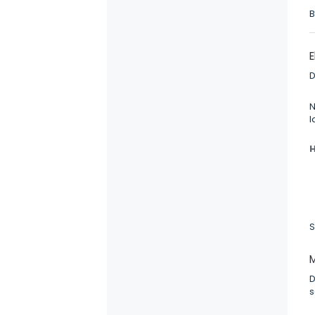
B
E
D
N
l
H
S
M
D
s