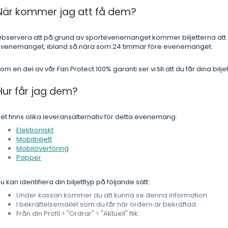
När kommer jag att få dem?
bservera att på grund av sportevenemanget kommer biljetterna att
venemanget, ibland så nära som 24 timmar före evenemanget.
om en del av vår Fan Protect 100% garanti ser vi till att du får dina bilje
Hur får jag dem?
et finns olika leveransalternativ för detta evenemang:
Elektroniskt
Mobilbiljett
Mobilöverföring
Papper
u kan identifiera din biljetttyp på följande sätt:
Under kassan kommer du att kunna se denna information.
I bekräftelsemailet som du får när ordern är bekräftad.
Från din Profil > "Ordrar" > "Aktuell" flik.