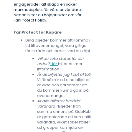
engagerade i att skapa en säker
marknadsplats för våra användare.
Nedan hittar du höjdpunkter om vår
FanProtect Policy.
FanProtect för Köpare
Dina biljetter kommer att komma i
tid till evenemanget, vara giltiga
för inträde och precis vad du köpt.
Vill du veta status för din
order?
Här
hittar du mer
information.
Är de biljetter jag köpt äkta?
Vi försäkrar att dina biljetter
är äkta och garanterar att
du kommer kunna gå in på
evenemanget.
Är alla biljetter bredvid
varandra?
Biljetter från
samma annons på StubHub
är garanterade att vara intill
varandra, vilket säkerställer
att grupper kan njuta av