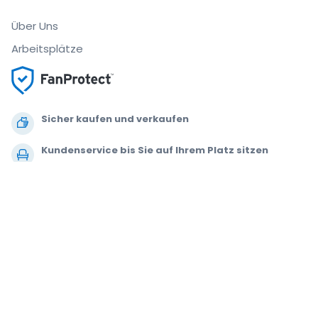
Über Uns
Arbeitsplätze
Sicher kaufen und verkaufen
Kundenservice bis Sie auf Ihrem Platz sitzen
Jede Bestellung ist abgesichert
.
.
.
.
© 2000-2021 StubHub. Alle Rechte vorbehalten. Mit der Benutzung der
Website akzeptieren Sie unsere
Allgemeinen Geschäftsbedingungen,