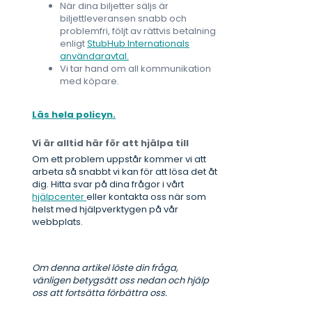
När dina biljetter säljs är
biljettleveransen snabb och
problemfri, följt av rättvis betalning
enligt
StubHub Internationals
användaravtal.
Vi tar hand om all kommunikation
med köpare.
Läs hela policyn.
Vi är alltid här för att hjälpa till
Om ett problem uppstår kommer vi att
arbeta så snabbt vi kan för att lösa det åt
dig. Hitta svar på dina frågor i vårt
hjälpcenter
eller kontakta oss när som
helst med hjälpverktygen på vår
webbplats.
Om denna artikel löste din fråga,
vänligen betygsätt oss nedan och hjälp
oss att fortsätta förbättra oss.