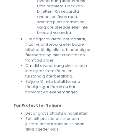
evenemang tillsammans
utan problem. Dock kan
biljetter från separata
annonser, även med
samma platsinformation,
vara orelaterade eller inte
bredvid varandra.
Om något av detta inte inträffar,
hittar vi jämförbara eller bättre
biljetter åt dig eller erbjuder dig en
återbetalning eller kredit för en
framtida order.
Om ditt evenemang ställs in och
inte flyttas fram får du en
fullständig återbetalning.
Säljare får inte betalt för sina
försäljningar förrän du har
närvarat vid evenemanget.
FanProtect för Säljare
Det är gratis att lista dina biljetter.
Sätt ditt pris när du listar och
justera det när som helst innan
dina biljetter säljs.