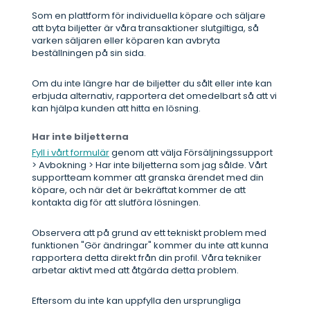
Som en plattform för individuella köpare och säljare
att byta biljetter är våra transaktioner slutgiltiga, så
varken säljaren eller köparen kan avbryta
beställningen på sin sida.
Om du inte längre har de biljetter du sålt eller inte kan
erbjuda alternativ, rapportera det omedelbart så att vi
kan hjälpa kunden att hitta en lösning.
Har inte biljetterna
Fyll i vårt formulär
genom att välja Försäljningssupport
> Avbokning > Har inte biljetterna som jag sålde. Vårt
supportteam kommer att granska ärendet med din
köpare, och när det är bekräftat kommer de att
kontakta dig för att slutföra lösningen.
Observera att på grund av ett tekniskt problem med
funktionen "Gör ändringar" kommer du inte att kunna
rapportera detta direkt från din profil. Våra tekniker
arbetar aktivt med att åtgärda detta problem.
Eftersom du inte kan uppfylla den ursprungliga