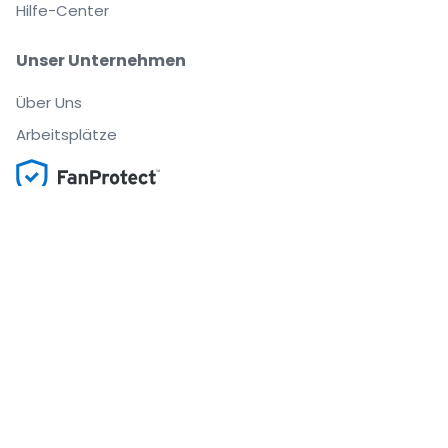
Hilfe-Center
Unser Unternehmen
Über Uns
Arbeitsplätze
Sicher kaufen und verkaufen
Kundenservice bis Sie auf Ihrem Platz sitzen
Jede Bestellung ist abgesichert
.
.