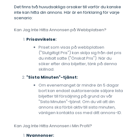
Det finns två huvudsakliga orsaker till varför du kanske
inte kan hitta din annons. Här är en förklaring för varje
scenario:
Kan Jag Inte Hitta Annonsen på Webbplatsen?
Prisavvikelse:
Priset som visas på webbplatsen
("Slutgiltigt Pris") kan skilja sig från det pris
du initialt satte ("Önskat Pris"). När du
söker efter dina biljetter, tänk på denna
skillnad.
"Sista Minuten"-tjänst:
Om evenemanget är mindre än 5 dagar
bort kan endast auktoriserade säljare lista
biljetter till försäljning på grund av vår
"Sista Minuten"-tjänst. Om du vill att din
annons ska förbli aktiv till sista minuten,
vänligen kontakta oss med ditt annons-ID.
Kan Jag Inte Hitta Annonsen i Min Profil?
Nyannonser: