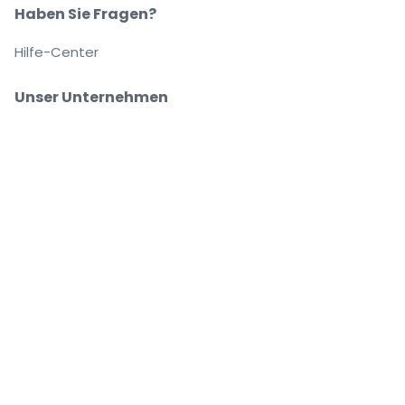
Haben Sie Fragen?
Hilfe-Center
Unser Unternehmen
Über Uns
Arbeitsplätze
Sicher kaufen und verkaufen
Kundenservice bis Sie auf Ihrem Platz sitzen
Jede Bestellung ist abgesichert