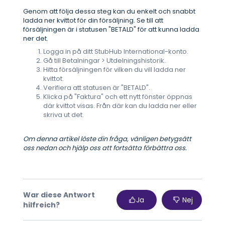
Genom att följa dessa steg kan du enkelt och snabbt
ladda ner kvittot för din försäljning. Se till att
försäljningen är i statusen "BETALD" för att kunna ladda
ner det.
Logga in på ditt StubHub International-konto.
Gå till Betalningar > Utdelningshistorik.
Hitta försäljningen för vilken du vill ladda ner
kvittot.
Verifiera att statusen är "BETALD".
Klicka på "Faktura" och ett nytt fönster öppnas
där kvittot visas. Från där kan du ladda ner eller
skriva ut det.
Om denna artikel löste din fråga, vänligen betygsätt
oss nedan och hjälp oss att fortsätta förbättra oss.
War diese Antwort
Ja
Nej
hilfreich?