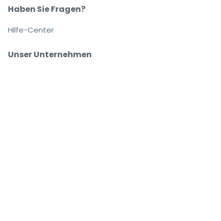
Haben Sie Fragen?
Hilfe-Center
Unser Unternehmen
Über Uns
Arbeitsplätze
Sicher kaufen und verkaufen
Kundenservice bis Sie auf Ihrem Platz sitzen
Jede Bestellung ist abgesichert