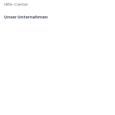
Hilfe-Center
Unser Unternehmen
Über Uns
Arbeitsplätze
Sicher kaufen und verkaufen
Kundenservice bis Sie auf Ihrem Platz sitzen
Jede Bestellung ist abgesichert
.
.