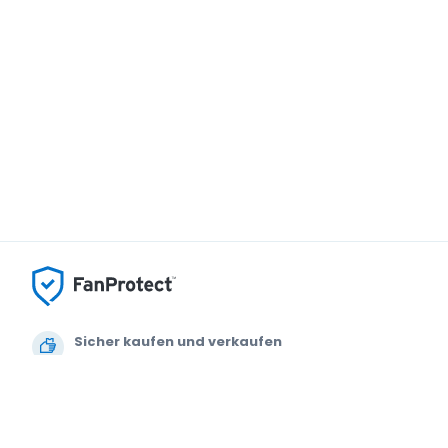
Sicher kaufen und verkaufen
Kundenservice bis Sie auf Ihrem Platz sitzen
Jede Bestellung ist abgesichert