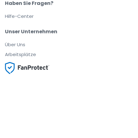
Haben Sie Fragen?
Hilfe-Center
Unser Unternehmen
Über Uns
Arbeitsplätze
Sicher kaufen und verkaufen
Kundenservice bis Sie auf Ihrem Platz sitzen
Jede Bestellung ist abgesichert