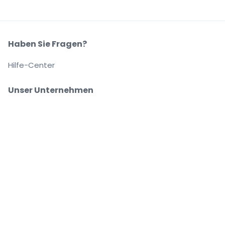
Haben Sie Fragen?
Hilfe-Center
Unser Unternehmen
Über Uns
Arbeitsplätze
Sicher kaufen und verkaufen
Kundenservice bis Sie auf Ihrem Platz sitzen
Jede Bestellung ist abgesichert