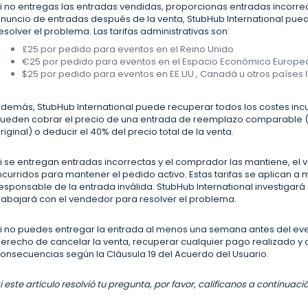
i no entregas las entradas vendidas, proporcionas entradas incorrec
nuncio de entradas después de la venta, StubHub International puede
esolver el problema. Las tarifas administrativas son:
£25 por pedido para eventos en el Reino Unido
€25 por pedido para eventos en el Espacio Económico Europeo
$25 por pedido para eventos en EE.UU., Canadá u otros países 
demás, StubHub International puede recuperar todos los costes inc
ueden cobrar el precio de una entrada de reemplazo comparable (
riginal) o deducir el 40% del precio total de la venta.
i se entregan entradas incorrectas y el comprador las mantiene, el 
ncurridos para mantener el pedido activo. Estas tarifas se aplican a
esponsable de la entrada inválida. StubHub International investigará
rabajará con el vendedor para resolver el problema.
i no puedes entregar la entrada al menos una semana antes del even
erecho de cancelar la venta, recuperar cualquier pago realizado y c
onsecuencias según la Cláusula 19 del Acuerdo del Usuario.
i este artículo resolvió tu pregunta, por favor, califícanos a continua