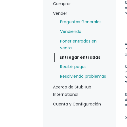
S
Comprar
a
r
Vender
Preguntas Generales
Vendiendo
Poner entradas en
A
venta
P
o
Entregar entradas
Recibir pagos
S
i
Resolviendo problemas
r
t
Acerca de StubHub
International
S
d
Cuenta y Configuración
c
S