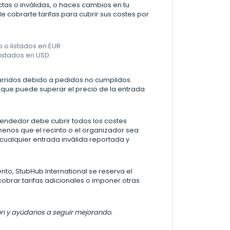
tas o inválidas, o haces cambios en tu
 cobrarte tarifas para cubrir sus costes por
 o listados en EUR
listados en USD
urridos debido a pedidos no cumplidos.
que puede superar el precio de la entrada
vendedor debe cubrir todos los costes
 menos que el recinto o el organizador sea
 cualquier entrada inválida reportada y
to, StubHub International se reserva el
obrar tarifas adicionales o imponer otras
ción y ayúdanos a seguir mejorando.