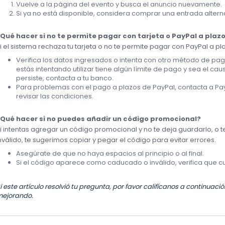
Vuelve a la página del evento y busca el anuncio nuevamente.
Si ya no está disponible, considera comprar una entrada alterna
Qué hacer si no te permite pagar con tarjeta o PayPal a plaz
i el sistema rechaza tu tarjeta o no te permite pagar con PayPal a pl
Verifica los datos ingresados o intenta con otro método de pago
estás intentando utilizar tiene algún límite de pago y sea el cau
persiste, contacta a tu banco.
Para problemas con el pago a plazos de PayPal, contacta a Pa
revisar las condiciones.
Qué hacer si no puedes añadir un código promocional?
i intentas agregar un código promocional y no te deja guardarlo, 
nválido, te sugerimos copiar y pegar el código para evitar errores.
Asegúrate de que no haya espacios al principio o al final.
Si el código aparece como caducado o inválido, verifica que c
i este artículo resolvió tu pregunta, por favor califícanos a continuac
ejorando.