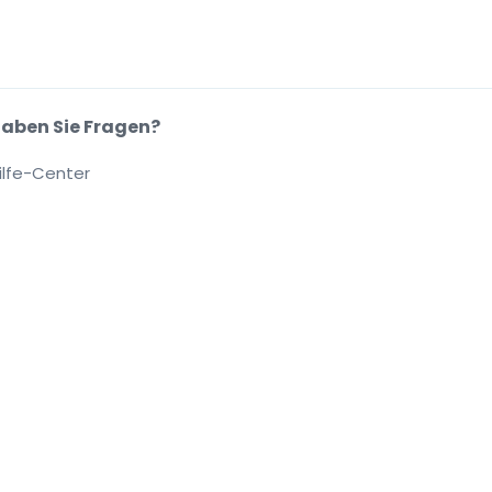
aben Sie Fragen?
ilfe-Center
.
.
.
.
se