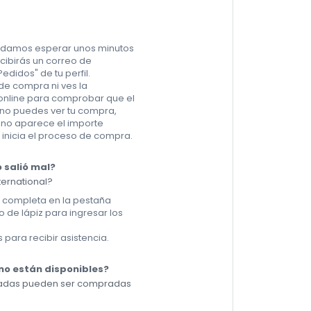
ndamos esperar unos minutos
ecibirás un correo de
didos" de tu perfil.
de compra ni ves la
 online para comprobar que el
o no puedes ver tu compra,
 no aparece el importe
 inicia el proceso de compra.
 salió mal?
ternational?
té completa en la pestaña
o de lápiz para ingresar los
para recibir asistencia.
 no están disponibles?
tradas pueden ser compradas