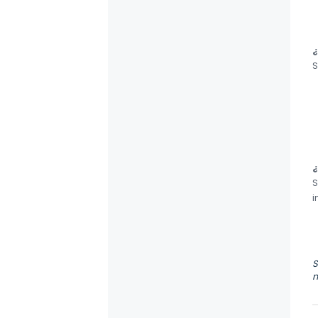
¿
S
¿
S
i
S
m