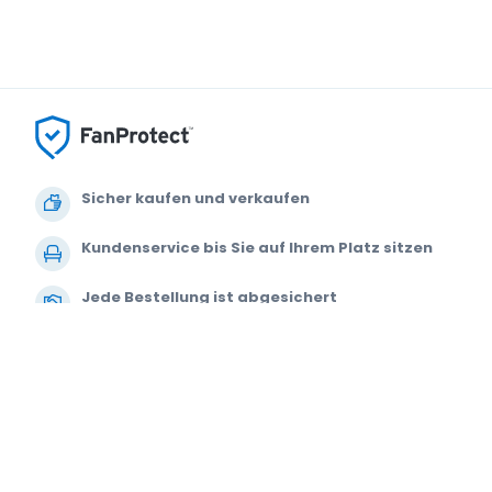
Sicher kaufen und verkaufen
Kundenservice bis Sie auf Ihrem Platz sitzen
Jede Bestellung ist abgesichert
© 2000-2021 StubHub. Alle Rechte vorbehalten. Mit der Benutzung der Web
Datenschutzerklärung und Erklärung zur Verwendung von Cookies.
Sie kau
werden von den Ticketverkäufern festgelegt und können über dem Origina