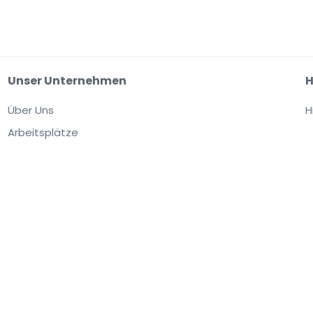
Unser Unternehmen
H
Über Uns
H
Arbeitsplätze
site akzeptieren Sie unsere
Allgemeinen Geschäftsbedingungen,
fen die Tickets von einem Drittanbieter. StubHub ist nicht der Verkäufer. Die Prei
lpreis liegen.
Benachrichtigungen über Änderungen der Benutzervereinbarung