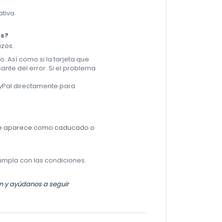
tiva.
os?
azos.
. Así como si la tarjeta que
sante del error. Si el problema
yPal directamente para
o te aparece como caducado o
umpla con las condiciones.
ión y ayúdanos a seguir