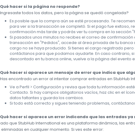
Qué hacer si la página no responde?
Ingresaste todos los datos, pero la página se quedó congelada?
Es posible que la compra aún se esté procesando. Te recome
para ver si la transacción se completó. Si el pago fue exitoso, r
confirmación más tarde y podrás ver tu compra en la sección "Pe
Si pasados unos minutos no recibes el correo de confirmación 
transacción en "Pedidos", accede al área privada de tu banca
cargo no se haya producido. Si tienes el cargo registrado per
contáctanos para que podamos ayudarte. En caso contrario, si
descontado en tu banca online, vuelve a la página del evento e
Qué hacer si aparece un mensaje de error que indica que algo
Has encontrado un error al intentar comprar entradas en StubHub In
Ve a Perfil > Configuración y revisa que toda tu información es
Contacto. Si hay campos obligatorios vacíos, haz clic en el ícon
datos faltantes y guarda los cambios.
Si todo está correcto y sigues teniendo problemas, contáctanos 
Qué hacer si aparece un error indicando que las entradas ya
ado que StubHub International es una plataforma dinámica, las en
 eliminadas en cualquier momento. Si ves este error: